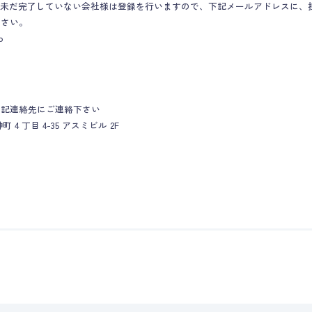
の連携が未だ完了していない会社様は登録を行いますので、下記メールアドレスに
下さい。
p
下記連絡先にご連絡下さい
町 4 丁目 4-35 アスミビル 2F